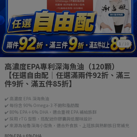
1
/
10
高濃度EPA專利深海魚油（120顆）
【任選自由配｜任選滿兩件92折、滿三
件9折、滿五件85折】
✔️ 高濃度 EPA 深海魚油
✔️ 每份含 90% Omega-3 不飽和脂肪酸
✔️ 80% EPA＋6% DHA，適合重視 EPA 補給族群
✔️ 採用 rTG 型態，搭配迷你膠囊與低腥味設計
✔️ 來源為祕魯深海小型魚，適合外食族、上班族與熟齡族日常補充
80%EPA＋6%DHA