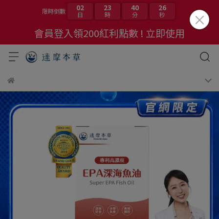
02
23
40
24
限時倒數
日
時
分
秒
會員登入領200紅利點數 ! 立即使用