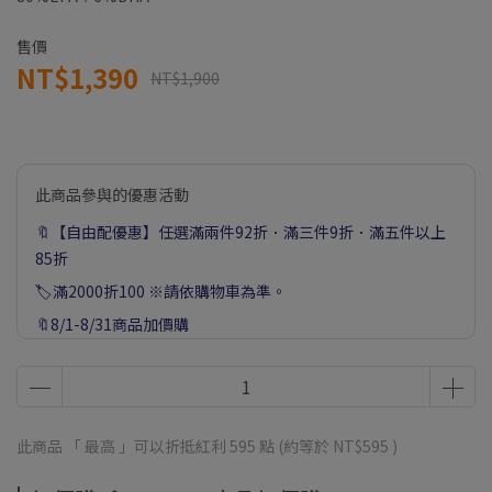
售價
NT$1,390
NT$1,900
此商品參與的優惠活動
🔖【自由配優惠】任選滿兩件92折．滿三件9折．滿五件以上
85折
🏷️滿2000折100 ※請依購物車為準。
🔖8/1-8/31商品加價購
🎁【8/1-8/10限定】滿8888送益生菌+精氨酸瑪卡 ※贈完為
止，以結帳購物車為準。
🎁【8/1-8/31限定】下單送魚油隨手包｜滿2000送益生菌+海
藻鈣隨手包｜滿3000送維他命C｜滿4000送瑪卡膠囊+酵素 ※
此商品 「 最高 」可以折抵紅利
595
點 (約等於
NT$595
)
贈完為止，以結帳購物車為準。