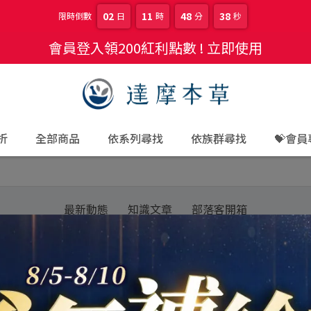
02
11
48
37
限時倒數
日
時
分
秒
會員登入領200紅利點數 ! 立即使用
折
全部商品
依系列尋找
依族群尋找
💝會員
最新動態
知識文章
部落客開箱