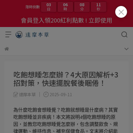
03
06
08
10
限時倒數
日
時
分
秒
會員登入領200紅利點數 ! 立即使用
吃飽想睡怎麼辦？4大原因解析+3
招對策，快速擺脫餐後睏倦！
達摩本草
2025-09-11
為什麼吃飽會想睡覺？吃飽就想睡是什麼病？其實
吃飽想睡並非疾病！本文將說明4個吃飽想睡的原
因，並教您吃飽想睡覺怎麼辦，包含調整飲食、規
律運動、維持作息、補充保健食品。文末將介紹能