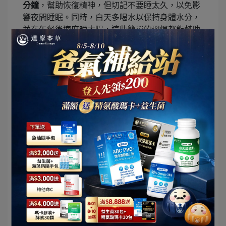
分鐘
，幫助恢復精神，但切記不要睡太久，以免影
響夜間睡眠。同時，白天多喝水以保持身體水分，
並在午餐後適度晒太陽，這些簡單的習慣都能幫助
您提振精神。
（四）補充保健食品
市面上有些保健食品標榜能輔助醣類代謝或消化，
但若想確認安全性與功效，建議選擇經政府審核、
取得「健康食品小綠人標章」，或是補充具有調節
血糖功效之健康食品。
常見獲核准使用於此類健字號產品的配方包含
礦物
質鉻、鋅、膳食纖維、苦瓜萃取物
等，能協助維持
正常醣類代謝，進一步守護日常健康。
不過，建議在補充任何保健品之前，務必先諮詢專
業醫師或營養師的建議，確保安全與合適性。