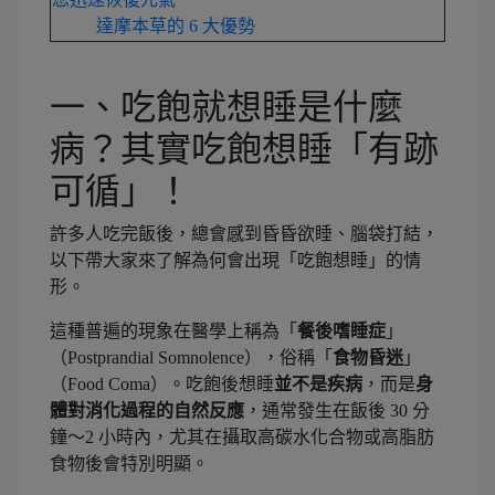
達摩本草的 6 大優勢
一、吃飽就想睡是什麼
病？其實吃飽想睡「有跡
可循」！
許多人吃完飯後，總會感到昏昏欲睡、腦袋打結，
以下帶大家來了解為何會出現「吃飽想睡」的情
形。
這種普遍的現象在醫學上稱為「
餐後嗜睡症
」
（Postprandial Somnolence），俗稱「
食物昏迷
」
（Food Coma）。吃飽後想睡
並不是疾病
，而是
身
體對消化過程的自然反應
，通常發生在飯後 30 分
鐘～2 小時內，尤其在攝取高碳水化合物或高脂肪
食物後會特別明顯。