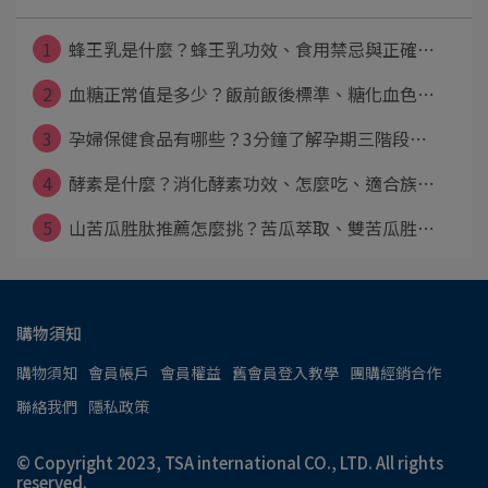
1
蜂王乳是什麼？蜂王乳功效、食用禁忌與正確⋯
2
血糖正常值是多少？飯前飯後標準、糖化血色⋯
3
孕婦保健食品有哪些？3分鐘了解孕期三階段⋯
4
酵素是什麼？消化酵素功效、怎麼吃、適合族⋯
5
山苦瓜胜肽推薦怎麼挑？苦瓜萃取、雙苦瓜胜⋯
購物須知
購物須知
會員帳戶
會員權益
舊會員登入教學
團購經銷合作
聯絡我們
隱私政策
© Copyright 2023, TSA international CO., LTD. All rights
reserved.