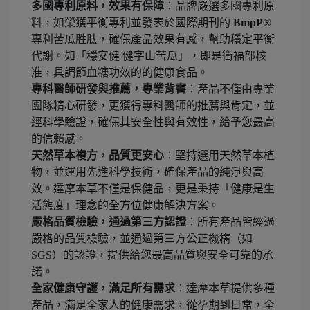
多國專利原料，效果有保障
：品牌嚴選多國專利原
料，如榮獲平衡專利並發表於國際期刊的
BmpP®
專利苦瓜胜肽，確保產品效果有感，幫助穩定平衡
代謝。如「穩安健 健字山苦瓜」，即是衛福部核
准，具調節血糖功效的的健康食品。
專科醫師研發與推薦，專業背書
：產品不僅由專業
團隊精心研發，更獲得專科醫師的推薦與肯定，並
經科學驗證，確保其安全性與有效性，給予您最高
的信賴感。
天然草本複方，品質更安心
：堅持選用天然草本植
物，並運用先進科學技術，確保產品的純淨與高
效。達摩本草不僅是保健品，更是秉持「健康是生
活態度」理念的全方位健康解決方案。
嚴格品質檢驗，通過第三方認證
：所有產品皆經過
嚴格的品質檢驗，並通過第三方公正機構（如
SGS）的認證，提供給您最高品質與安全可靠的承
諾。
全家健康守護，滿足所有需求
：達摩本草提供多種
產品，滿足全家人的健康需求，從孕期到日常，全