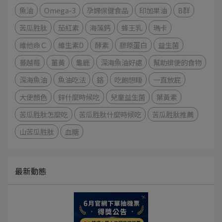
魚油
Omega-3
孕婦保健食品
印加果油
B群
苦瓜胜肽
茄紅素
海藻鈣
蜂王乳
瑪卡
維他命Ｃ
維生素D
酵素
膠原蛋白
益生菌
蔓越莓
薑黃
龜鹿
深海魚油好處
幫助排便的食物
深海魚油
魚油吃法
鉻
吃飽想睡
一直放屁
大便顏色
鋅什麼時候吃
兒童益生菌
葉黃素
苦瓜胜肽怎麼吃
苦瓜胜肽什麼時候吃
苦瓜胜肽推薦
山苦瓜胜肽
血糖
最新動態