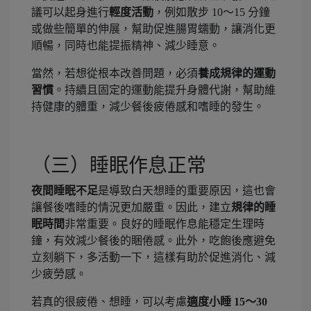
議可以起身進行
輕度活動
，例如散步 10～15 分鐘
或做些簡單的伸展，幫助促進腸胃蠕動，讓消化更
順暢，同時也能提振精神、減少睡意。
當然，若想從根本改善問題，必須
養成規律的運動
習慣
。持續且固定的運動能提升身體代謝，幫助維
持健康的體重，減少餐後疲倦感和嗜睡的發生。
（三）睡眠作息正常
夜間睡眠不足
是導致白天想睡的重要原因，這也會
讓餐後嗜睡的情況更加嚴重。因此，建立
規律的睡
眠時間
非常重要。良好的睡眠作息能穩定生理時
鐘，有效減少餐後的睏倦感。此外，吃飽後應避免
立刻躺下，多活動一下，這樣有助於促進消化、減
少疲勞感。
若真的很疲倦、想睡，可以考慮
適度小睡 15～30