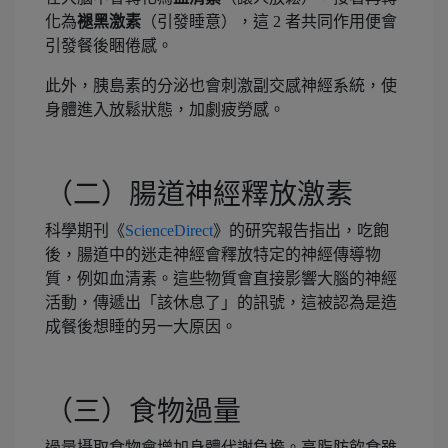
化為
褪黑激素
（引發睡意），這 2 者共同作用便會
引發餐後睏倦感。
此外，胰島素的分泌也會刺激副交感神經系統，使
身體進入放鬆狀態，加劇疲勞感。
（二）腸道神經釋放激素
科學期刊《
ScienceDirect
》的研究報告指出，吃飽
後，腸道中的迷走神經會釋放特定的神經傳導物
質，例如血清素。這些物質會直接影響大腦的神經
活動，傳遞出「該休息了」的訊號，這被認為是造
成餐後想睡的另一大原因。
（三）食物過量
過量攝取食物會增加身體代謝負擔。高脂肪飲食雖