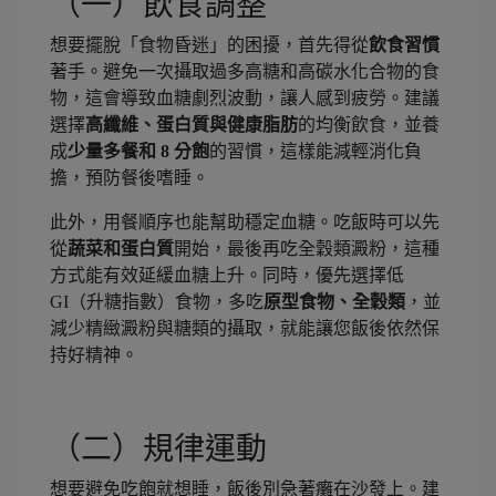
（一）飲食調整
想要擺脫「食物昏迷」的困擾，首先得從
飲食習慣
著手。避免一次攝取過多高糖和高碳水化合物的食
物，這會導致血糖劇烈波動，讓人感到疲勞。建議
選擇
高纖維、蛋白質與健康脂肪
的均衡飲食，並養
成
少量多餐和 8 分飽
的習慣，這樣能減輕消化負
擔，預防餐後嗜睡。
此外，用餐順序也能幫助穩定血糖。吃飯時可以先
從
蔬菜和蛋白質
開始，最後再吃全穀類澱粉，這種
方式能有效延緩血糖上升。同時，優先選擇低
GI（升糖指數）食物，多吃
原型食物、全穀類
，並
減少精緻澱粉與糖類的攝取，就能讓您飯後依然保
持好精神。
（二）規律運動
想要避免吃飽就想睡，飯後別急著癱在沙發上。建