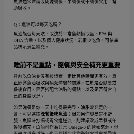
魚油通常建議改成晚餐後、早餐後或午餐後食用，幫
助吸收。
Q：魚油可以每天吃嗎？
魚油能否每天吃，取決於平常魚類攝取量、EPA 與 
DHA 含量，以及個人健康狀況，若很少吃魚，可依產
品標示適量補充。
睡前不是重點，隨餐與安全補充更重要
睡前吃魚油並沒有被證實一定比其他時間更有效，真
正影響魚油吸收與補充體驗的關鍵，在於是否隨餐或
餐後食用、是否搭配含油脂的餐點，以及是否符合自
己的身體狀況。
如果晚餐是你一天中吃得最完整、油脂較充足的一
餐，可以選擇
晚餐後吃魚油
；但如果你容易胃不舒
服、魚腥味打嗝或胃食道逆流，則建議改成早餐或午
餐後補充。魚油可作為日常 Omega-3 的營養來源，但
不是吃越多越好，也不建議取代均衡飲食或專業醫療