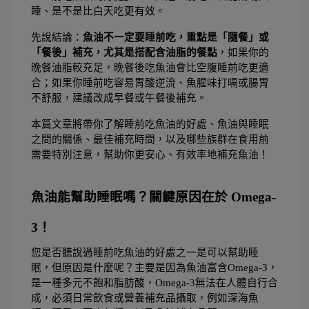
睡、是不是比白天吃更有效。
先說結論：
魚油不一定要睡前吃，重點是「隨餐」或
「餐後」補充，尤其是搭配含油脂的餐點
，如果你的
晚餐油脂較充足，晚餐後吃魚油會比空腹睡前吃更適
合；如果你睡前吃容易胃酸逆流、魚腥味打嗝或腸胃
不舒服，建議改成早餐或午餐後補充。
本篇文章將帶你了解睡前吃魚油的好處、魚油與睡眠
之間的關係、最佳補充時間，以及哪些族群在食用前
需要特別注意，幫助你更安心、有效率地補充魚油！
魚油能幫助睡眠嗎？關鍵原因在於 Omega-
3！
您是否聽說過睡前吃魚油的好處之一是可以幫助睡
眠，但原因是什麼呢？主要是因為魚油富含Omega-3，
是一種多元不飽和脂肪酸，Omega-3無法在人體自行合
成，必須日常飲食或營養補充品攝取，例如深海魚