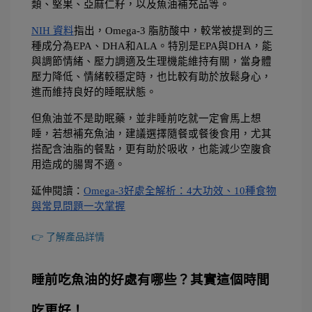
類、堅果、亞麻仁籽，以及魚油補充品等。
NIH 資料
指出，Omega-3 脂肪酸中，較常被提到的三
種成分為EPA、DHA和ALA。特別是EPA與DHA，能
與調節情緒、壓力調適及生理機能維持有關，當身體
壓力降低、情緒較穩定時，也比較有助於放鬆身心，
進而維持良好的睡眠狀態。
但魚油並不是助眠藥，並非睡前吃就一定會馬上想
睡，若想補充魚油，建議選擇隨餐或餐後食用，尤其
搭配含油脂的餐點，更有助於吸收，也能減少空腹食
用造成的腸胃不適。
延伸閱讀：
Omega-3好處全解析：4大功效、10種食物
與常見問題一次掌握
👉 了解產品詳情
睡前吃魚油的好處有哪些？其實這個時間
吃更好！