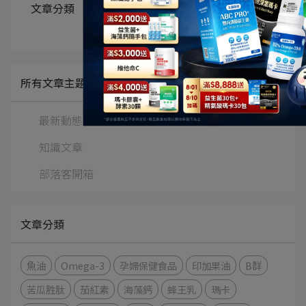
文章分類
深海魚油好處
所有文章主題
最新動態
知識文章
部落客開箱
文章分類
魚油
Omega-3
孕婦保健食品
印加果油
B群
苦瓜胜肽
茄紅素
海藻鈣
蜂王乳
瑪卡