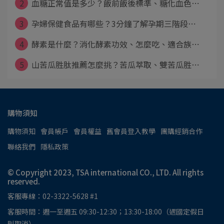
2
血糖正常值是多少？飯前飯後標準、糖化血色⋯
3
孕婦保健食品有哪些？3分鐘了解孕期三階段⋯
4
酵素是什麼？消化酵素功效、怎麼吃、適合族⋯
5
山苦瓜胜肽推薦怎麼挑？苦瓜萃取、雙苦瓜胜⋯
購物須知
購物須知
會員帳戶
會員權益
舊會員登入教學
團購經銷合作
聯絡我們
隱私政策
© Copyright 2023, TSA international CO., LTD. All rights
reserved.
客服專線：02-3322-5628 #1
客服時間：週一至週五 09:30-12:30；13:30-18:00（遇國定假日
則取消）