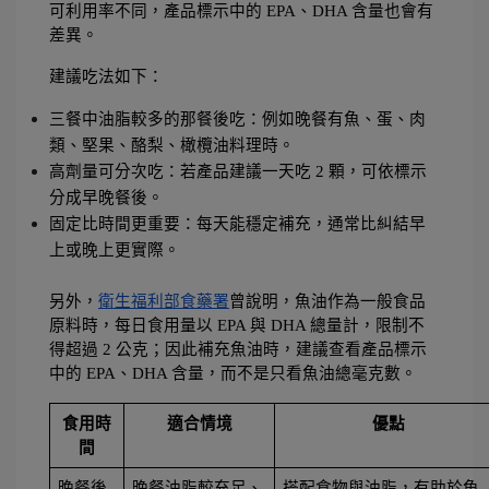
可利用率不同，產品標示中的 EPA、DHA 含量也會有
差異。
建議吃法如下：
三餐中油脂較多的那餐後吃：例如晚餐有魚、蛋、肉
類、堅果、酪梨、橄欖油料理時。
高劑量可分次吃：若產品建議一天吃 2 顆，可依標示
分成早晚餐後。
固定比時間更重要：每天能穩定補充，通常比糾結早
上或晚上更實際。
另外，
衛生福利部食藥署
曾說明，魚油作為一般食品
原料時，每日食用量以 EPA 與 DHA 總量計，限制不
得超過 2 公克；因此補充魚油時，建議查看產品標示
中的 EPA、DHA 含量，而不是只看魚油總毫克數。
食用時
適合情境
優點
間
晚餐後
晚餐油脂較充足、
搭配食物與油脂，有助於魚