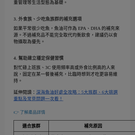
重管理等生活型態為基礎。
3. 外食族、少吃魚族群的補充選項
如果平常很少吃魚，魚油可作為 EPA、DHA 的補充來
源。不過補充品不能完全取代均衡飲食，建議仍以食
物攝取為優先。
4. 幫助建立穩定保健習慣
對忙碌上班族、3C 使用頻率高或外食比例高的人來
說，固定在某一餐後補充，比臨時想到才吃更容易維
持。
延伸閱讀：
深海魚油好處全攻略：5大族群、6大挑選
重點及常見問題一次看！
👉 了解產品詳情
適合族群
補充原因