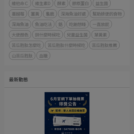
維他命Ｃ
維生素D
酵素
膠原蛋白
益生菌
蔓越莓
薑黃
龜鹿
深海魚油好處
幫助排便的食物
深海魚油
魚油吃法
鉻
吃飽想睡
一直放屁
大便顏色
鋅什麼時候吃
兒童益生菌
葉黃素
苦瓜胜肽怎麼吃
苦瓜胜肽什麼時候吃
苦瓜胜肽推薦
山苦瓜胜肽
血糖
最新動態