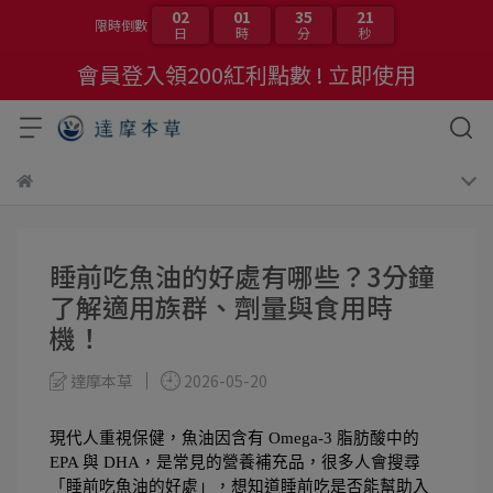
02
01
35
20
限時倒數
日
時
分
秒
會員登入領200紅利點數 ! 立即使用
睡前吃魚油的好處有哪些？3分鐘
了解適用族群、劑量與食用時
機！
達摩本草
2026-05-20
現代人重視保健，魚油因含有 Omega-3 脂肪酸中的 
EPA 與 DHA，是常見的營養補充品，很多人會搜尋
「睡前吃魚油的好處」，想知道睡前吃是否能幫助入