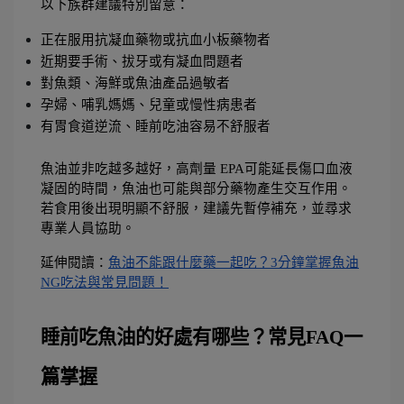
以下族群建議特別留意：
正在服用抗凝血藥物或抗血小板藥物者
近期要手術、拔牙或有凝血問題者
對魚類、海鮮或魚油產品過敏者
孕婦、哺乳媽媽、兒童或慢性病患者
有胃食道逆流、睡前吃油容易不舒服者
魚油並非吃越多越好，高劑量 EPA可能延長傷口血液
凝固的時間，魚油也可能與部分藥物產生交互作用。
若食用後出現明顯不舒服，建議先暫停補充，並尋求
專業人員協助。
延伸閱讀：
魚油不能跟什麼藥一起吃？3分鐘掌握魚油
NG吃法與常見問題！
睡前吃魚油的好處有哪些？常見FAQ一
篇掌握